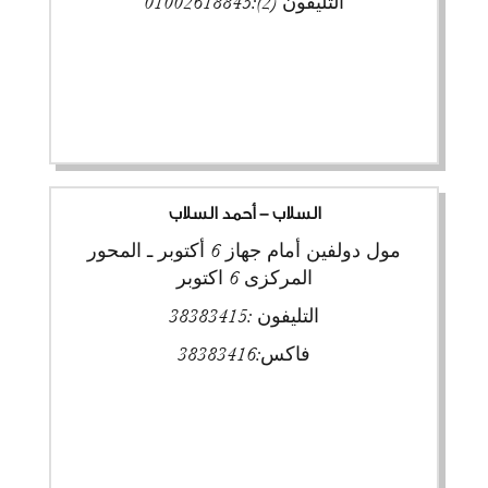
التليفون (2):
01002618845
السلاب - أحمد السلاب
مول دولفين أمام جهاز 6 أكتوبر ـ المحور
المركزى 6 اكتوبر
التليفون :
38383415
فاكس:
38383416