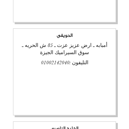
الحويفى
أمبابه ـ ارض عزيز عزت ـ 85 ش الحريه ـ
سوق السيراميك الجيزة
التليفون :
01002142040
الخليج الناصرى