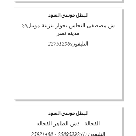
البطل موسى الاسود
20ش مصطفى النحاس بجوار بنزينة موبيل
مدينه نصر
التليفون:
22751236
البطل موسى الاسود
الفجالة - 1ش الظاهر الفجاله
التليفون (1):
25895392 - 25921488