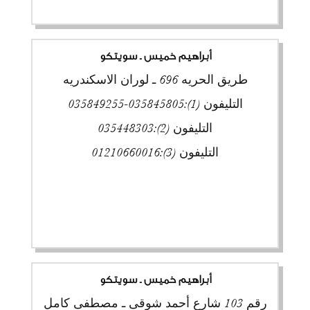
أبراهيم خميس ـ سويتكو
طريق الحريه 696 ـ لوران الاسكندريه
التليفون (1):
035845805-035849255
التليفون (2):
035448303
التليفون (3):
01210660016
أبراهيم خميس ـ سويتكو
رقم 103 شارع أحمد شوقى ـ مصطفى كامل