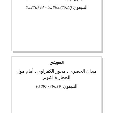
التليفون (2):
25883223 - 25926144
الحويفى
ميدان الحصرى ـ محور الكفراوى ـ أمام مول
الحجاز 6 اكتوبر
التليفون :
01097779619