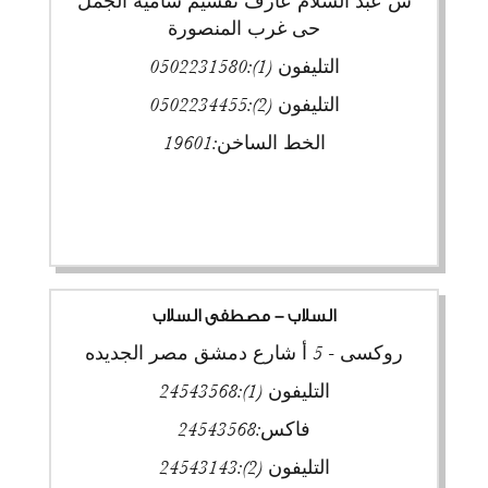
ش عبد السلام عارف تقسيم سامية الجمل
حى غرب المنصورة
التليفون (1):
0502231580
التليفون (2):
0502234455
الخط الساخن:
19601
السلاب - مصطفى السلاب
روكسى - 5 أ شارع دمشق مصر الجديده
التليفون (1):
24543568
فاكس:
24543568
التليفون (2):
24543143